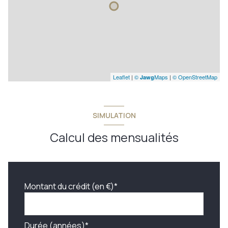
Leaflet
|
©
Maps
|
© OpenStreetMap
Jawg
SIMULATION
Calcul des mensualités
Montant du crédit (en €)*
Durée (années)*