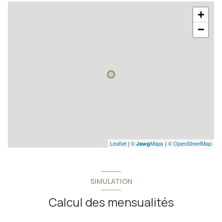
+
−
Leaflet
|
©
Maps
|
© OpenStreetMap
Jawg
SIMULATION
Calcul des mensualités