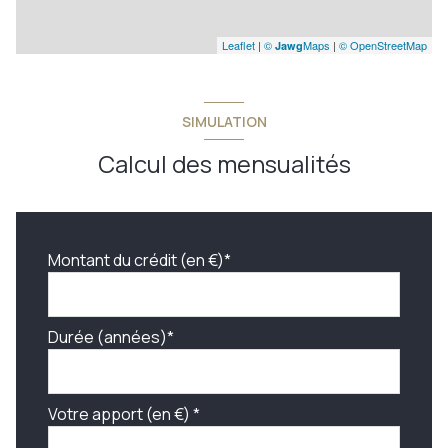
Leaflet
|
©
Maps
|
© OpenStreetMap
Jawg
SIMULATION
Calcul des mensualités
Montant du crédit (en €)*
Durée (années)*
Votre apport (en €) *