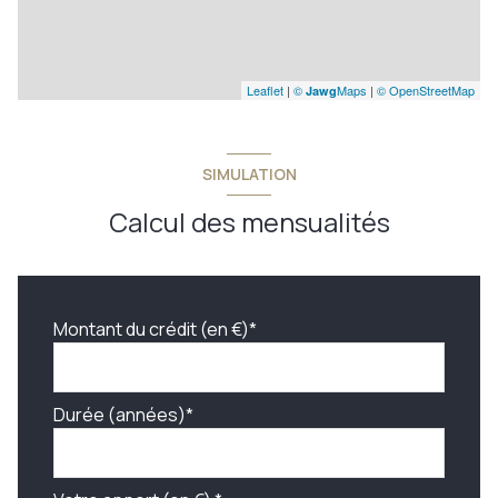
Leaflet
|
©
Maps
|
© OpenStreetMap
Jawg
SIMULATION
Calcul des mensualités
Montant du crédit (en €)*
Durée (années)*