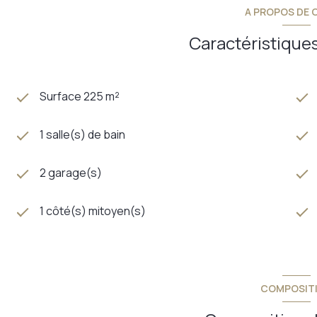
Informations sur les risques auxquels ce bien est exposé
A PROPOS DE C
www.georisques.gouv.fr
Annonce proposée par un agent commercial
Caractéristiques
Surface 225 m²
1 salle(s) de bain
2 garage(s)
1 côté(s) mitoyen(s)
COMPOSIT