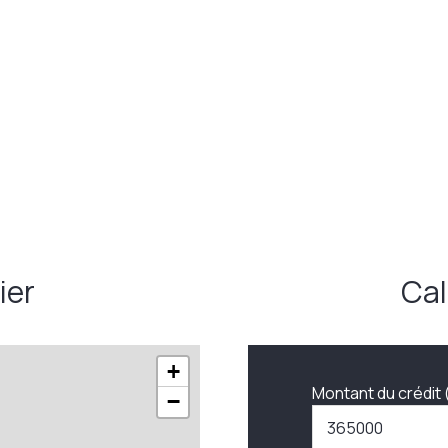
ier
Cal
+
Montant du crédit 
−