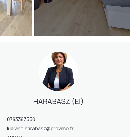
HARABASZ (EI)
0783387550
ludivine.harabasz@provimo.fr