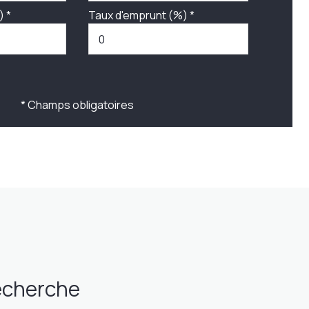
) *
Taux d'emprunt (%) *
* Champs obligatoires
recherche