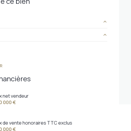
e ce bien
15 m²
m²
7 m²
m²
10 m²
R
25 m²
inancières
20 m²
50 m²
ix net vendeur
0 000 €
10 m²
12 m²
ix de vente honoraires TTC exclus
0 000 €