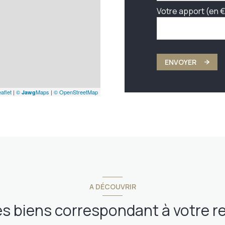
Votre apport (en €
ENVOYER
aflet
|
©
Maps
|
© OpenStreetMap
Jawg
A DÉCOUVRIR
es biens correspondant à votre 