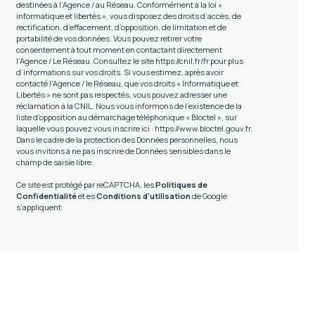
destinées à l'Agence / au Réseau. Conformément à la loi «
informatique et libertés », vous disposez des droits d’accès, de
rectification, d’effacement, d’opposition, de limitation et de
portabilité de vos données. Vous pouvez retirer votre
consentement à tout moment en contactant directement
l’Agence / Le Réseau. Consultez le site
https://cnil.fr/fr
pour plus
d’informations sur vos droits. Si vous estimez, après avoir
contacté l'Agence / le Réseau, que vos droits « Informatique et
Libertés » ne sont pas respectés, vous pouvez adresser une
réclamation à la CNIL. Nous vous informons de l’existence de la
liste d'opposition au démarchage téléphonique « Bloctel », sur
laquelle vous pouvez vous inscrire ici :
https://www.bloctel.gouv.fr
.
Dans le cadre de la protection des Données personnelles, nous
vous invitons à ne pas inscrire de Données sensibles dans le
champ de saisie libre.
Ce site est protégé par reCAPTCHA, les
Politiques de
Confidentialité
et es
Conditions d'utilisation
de Google
s'appliquent.