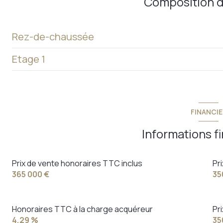
Composition d
Rez-de-chaussée
Etage 1
chambre
chambre
accueil
chambre
bureau
FINANCIE
chambre
Informations f
chambre
chambre
Prix de vente honoraires TTC inclus
Pr
365 000 €
35
buanderie
salle de bain
Honoraires TTC à la charge acquéreur
Pr
4,29 %
35