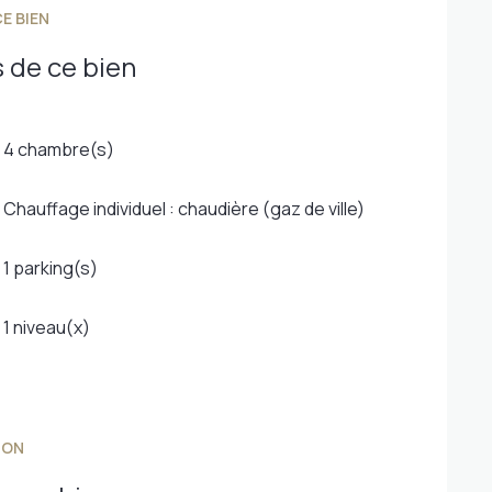
 sont disponibles Géorisques :
E BIEN
 de ce bien
4 chambre(s)
Chauffage individuel : chaudière (gaz de ville)
1 parking(s)
1 niveau(x)
ION