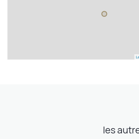
Le
les autr