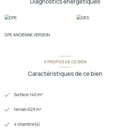
Diagnostics énergetiques
le secteur. Visite immersive disponible sur demande. Contact
Franck Bonelli au 06 35 29 38 16
Annonce proposée par un agent commercial
DPE ANCIENNE VERSION
A PROPOS DE CE BIEN
Caractéristiques de ce bien
Surface 140 m²
terrain 623 m²
4 chambre(s)