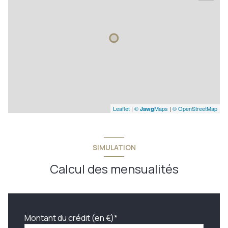
Leaflet
|
©
Maps
|
© OpenStreetMap
Jawg
SIMULATION
Calcul des mensualités
Montant du crédit (en €)*