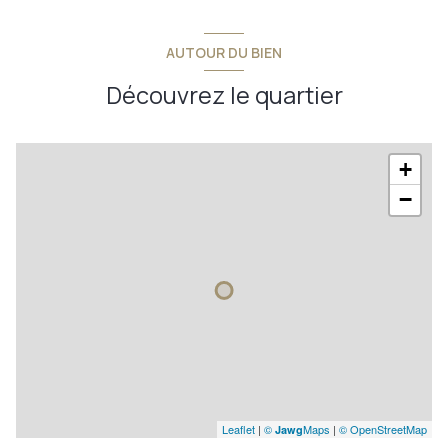
plateau
0,45 m²
local technique
m²
AUTOUR DU BIEN
sous sol
m²
Découvrez le quartier
+
−
Leaflet
|
©
Maps
|
© OpenStreetMap
Jawg