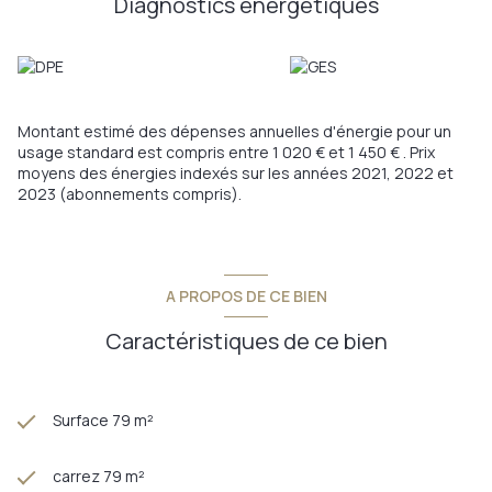
Diagnostics énergetiques
L’environnement est un véritable atout :
Salle des fêtes « Agora » (événements culturels et
associatifs)
Bibliothèque et dojo à proximité immédiate
École maternelle
Boulangerie et supérette
Montant estimé des dépenses annuelles d'énergie pour un
Accès A1 à 3 km
usage standard est compris entre 1 020 € et 1 450 € . Prix
Zone commerciale Auchan Noyelles-Godault à 4 km
moyens des énergies indexés sur les années 2021, 2022 et
Une maison idéale pour une famille souhaitant allier confort,
2023 (abonnements compris).
praticité et proximité des commodités.
Pour plus d’informations ou organiser une visite, contactez-
moi.
Annonce proposée par un agent commercial
A PROPOS DE CE BIEN
Caractéristiques de ce bien
Surface 79 m²
carrez 79 m²