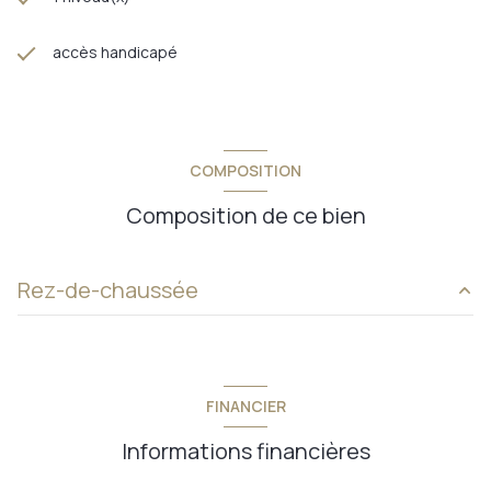
accès handicapé
COMPOSITION
Composition de ce bien
Rez-de-chaussée
cuisine
10 m²
salon/sejour
26 m²
FINANCIER
entrée
3.6 m²
Informations financières
chambre
9 m²