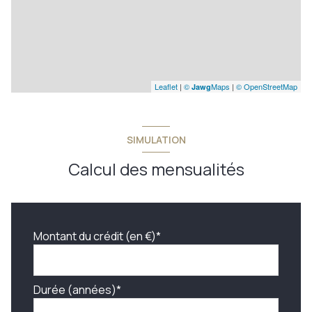
Leaflet
|
©
Maps
|
© OpenStreetMap
Jawg
SIMULATION
Calcul des mensualités
Montant du crédit (en €)*
Durée (années)*