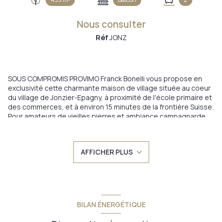
Nous consulter
Réf
JONZ
SOUS COMPROMIS PROVIMO Franck Bonelli vous propose en
exclusivité cette charmante maison de village située au coeur
du village de Jonzier-Epagny, à proximité de l'école primaire et
des commerces, et à environ 15 minutes de la frontière Suisse.
Pour amateurs de vieilles pierres et ambiance campagnarde.
Cette maison dont les volumes sauront vous charmer,
propose au rez-de-chaussée une vaste cuisine équipée, une
salle de bains et un WC séparé. A ce niveau également, un
AFFICHER PLUS
espace technique (chaufferie, buanderie/cave) et accès à la
terrasse et au jardin. Au premier étage, vaste salon
cathédrale, avec son poêle à bois, donnant accès à une
chambre parentale avec balcon et sa vue dégagée sur jardin
et campagne environnante. Deux autres chambres sont
également proposées à ce niveau. Au dernier niveau, trois
BILAN ÉNERGÉTIQUE
belle chambres et une salle d'eau avec WC. Idéal pour une
grande famille qui souhaite bénéficier d'espace et de beaux