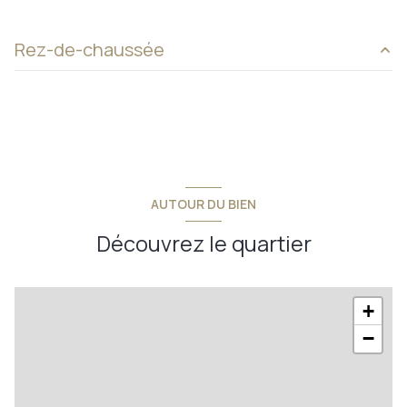
Rez-de-chaussée
pièce palière
9,29 m²
chambre 5
11,16 m²
sdb + wc
4,76 m²
entrée - wc
5,16 m²
AUTOUR DU BIEN
pièce palière
5,04 m²
Découvrez le quartier
chambre 3
17,55 m²
chambre 4
10,08 m²
+
balcon terrasse
5,30 m²
−
chambre 2
11,84 m²
séjour
32,73 m²