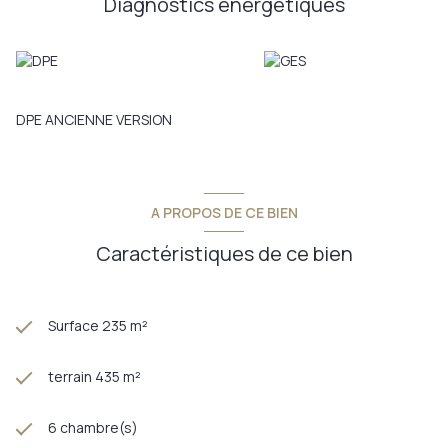
Diagnostics énergetiques
volume, d'un jardin agréable, au calme, et d'un grande
terrasse.
Annonce proposée par un agent commercial
Les informations sur les risques auxquels ce bien est exposé
sont disponibles sur le site
Géorisques
DPE ANCIENNE VERSION
A PROPOS DE CE BIEN
Caractéristiques de ce bien
Surface 235 m²
terrain 435 m²
6 chambre(s)