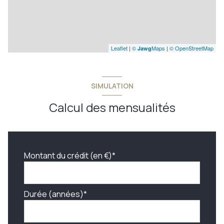
Leaflet
|
©
Maps
|
© OpenStreetMap
Jawg
SIMULATION
Calcul des mensualités
Montant du crédit (en €)*
Durée (années)*