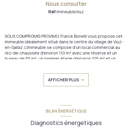
Nous consulter
Réf
ImmeubleViuz
SOUS COMPROMIS PROVIMO. Franck Bonelli vous propose cet
immeuble idéalement situé dans le centre du village de Viuz-
en-Sallaz. L'immeuble se compose d'un local commercial au
rez-de-chaussée d'environ 110 m² avec une réserve et un
bureau de 55 m², un premier étage d'environ 105 m² et un
deuxième étage d'environ 120 m². Possibilité d'accroitre la sur
surface habitable par exploitation des combles. Travaux de
rénovation à prévoir pour la création d'appartements aux
AFFICHER PLUS
étages. Immeuble offrant de nombreuses possibilités. Le prix
comprend le fonds de commerce qui est au prix de 127 000
euros. A voir au plus vite!
Annonce proposée par un agent commercial
Les informations sur les risques auxquels ce bien est exposé
BILAN ÉNERGÉTIQUE
sont disponibles sur le site
Géorisques
Diagnostics énergetiques