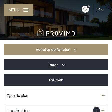
0
FR
MENU
Acheter
de l'ancien
Louer
De l'ancien
De l'immo pro
Estimer
à l'année
De l'immo pro
Type de bien
Localisation
1