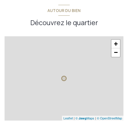
salle de bains
10,50 m²
AUTOUR DU BIEN
buanderie
2 m²
Découvrez le quartier
chaufferie
30 m²
cave
32 m²
+
abri de jardin
23 m²
−
local vélos
10 m²
Leaflet
|
©
Maps
|
© OpenStreetMap
Jawg