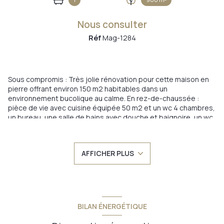
Nous consulter
Réf
Mag-1284
Sous compromis : Très jolie rénovation pour cette maison en
pierre offrant environ 150 m2 habitables dans un
environnement bucolique au calme. En rez-de-chaussée :
pièce de vie avec cuisine équipée 50 m2 et un wc 4 chambres,
un bureau, une salle de bains avec douche et baignoire, un wc
séparé pour l'étage. Terrasse d'environ 80 m2 avec petite
piscine semi-enterrée. Cave 32 m2 + garage/chaufferie 30 m2
+ une petite dépendance de 23 m2 + un local vélo. Terrain
AFFICHER PLUS
d'environ 900 m2 clos, arboré et pratiquement plat. Excellente
isolation thermique, double vitrage 4/16/4, Pompe à
chaleur/fuel installée en 2019 sur plancher chauffant + poêle à
bois. A 3 mn en voiture de Belley et de tous commerces, 35 mn
de Chambéry et Aix-les-Bains, 1 heure de Lyon et Genève. A
saisir rapidement !!!
BILAN ÉNERGÉTIQUE
Annonce proposée par un agent commercial