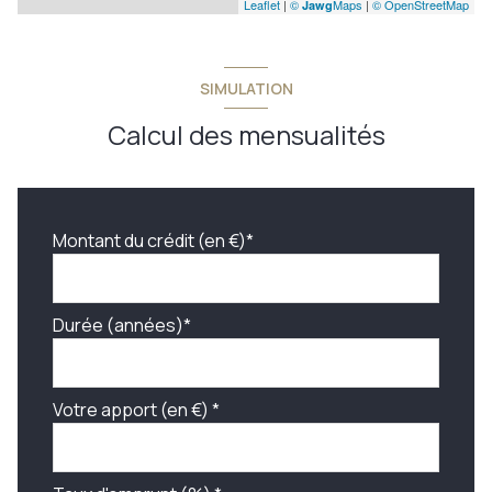
Leaflet
|
©
Maps
|
© OpenStreetMap
Jawg
SIMULATION
Calcul des mensualités
Montant du crédit (en €)*
Durée (années)*
Votre apport (en €) *