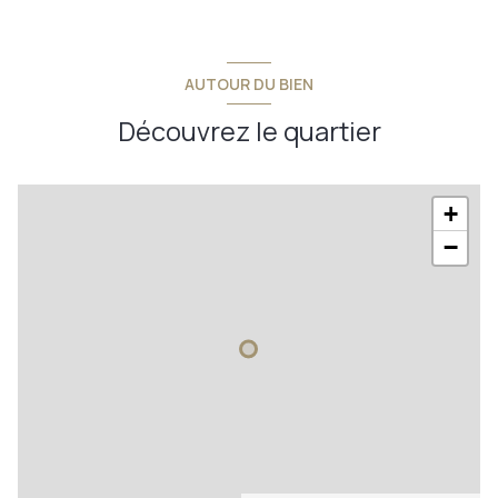
w.c.
2 m²
salle de bains
3 m²
AUTOUR DU BIEN
Découvrez le quartier
+
−