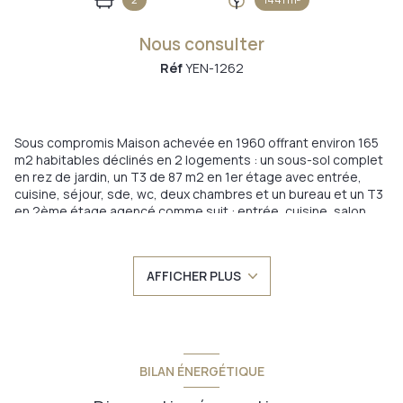
Nous consulter
Réf
YEN-1262
Sous compromis Maison achevée en 1960 offrant environ 165
m2 habitables déclinés en 2 logements : un sous-sol complet
en rez de jardin, un T3 de 87 m2 en 1er étage avec entrée,
cuisine, séjour, sde, wc, deux chambres et un bureau et un T3
en 2ème étage agencé comme suit : entrée, cuisine, salon,
wc, sde, 2 chambres. Ce dernier est actuellement loué pour
500€/mois mais peut être libéré si besoin. Une cave enterrée
complète cet ensemble qui propose de belles possibilités.
AFFICHER PLUS
Chauffage central au fuel, double vitrage au 1er étage, simple
pour le 2ème. isolation des combles en ouate de cellulose.
Briques pour les murs. Assainissement communal. Terrain de
1440 m2 clos, plat et arboré et constructible. Située à 1 km du
centre de Yenne, elle offre plusieurs possibilités : habitation
principale + revenus locatifs, investissement locatif pur,
BILAN ÉNERGÉTIQUE
habitation principale de l'intégralité de la maison. A 20 mn de
Chambéry et Aix-les-Bains, 1 heure de Lyon, Grenoble et