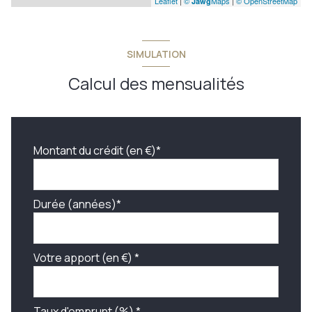
Leaflet
|
©
Maps
|
© OpenStreetMap
Jawg
SIMULATION
Calcul des mensualités
Montant du crédit (en €)*
Durée (années)*
Votre apport (en €) *
Taux d'emprunt (%) *