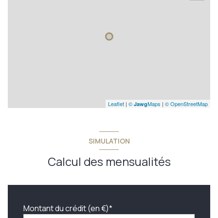
Leaflet
|
©
Maps
|
© OpenStreetMap
Jawg
SIMULATION
Calcul des mensualités
Montant du crédit (en €)*