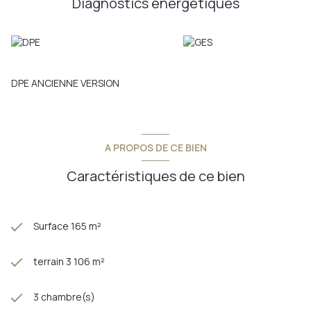
Diagnostics énergetiques
Chambéry et Aix-les-Bains, 1 heure de Lyon, Grenoble et
Genève. A saisir !!!
Annonce proposée par un agent commercial
DPE ANCIENNE VERSION
A PROPOS DE CE BIEN
Caractéristiques de ce bien
Surface 165 m²
terrain 3 106 m²
3 chambre(s)