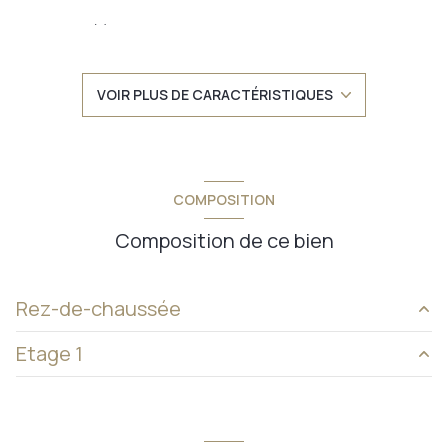
2 salle(s) d'eau
construit en 1960
VOIR PLUS DE CARACTÉRISTIQUES
TRAD_DETAIL_INFOS_GLOBAL_DEFAULT_CUISINE_FORMAT
Chauffage individuel : autre (fioul)
COMPOSITION
exposition Sud
Composition de ce bien
3 niveau(x)
Rez-de-chaussée
2 étage(s)
Etage 1
cuisine
14 m²
vue Dégagée
salon
27,50 m²
entrée
4 m²
sde + wc
7,50 m²
balcon
cuisine
8 m²