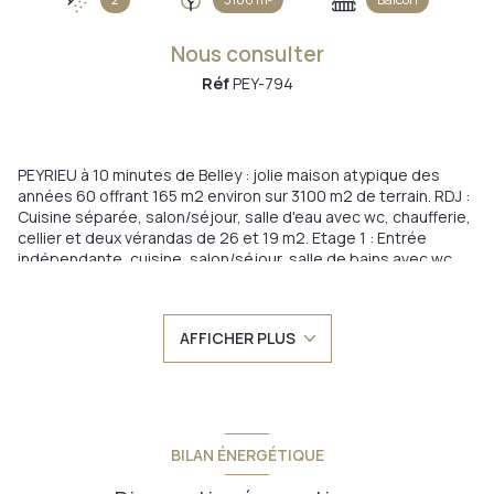
Nous consulter
Réf
PEY-794
PEYRIEU à 10 minutes de Belley : jolie maison atypique des
années 60 offrant 165 m2 environ sur 3100 m2 de terrain. RDJ :
Cuisine séparée, salon/séjour, salle d'eau avec wc, chaufferie,
cellier et deux vérandas de 26 et 19 m2. Etage 1 : Entrée
indépendante, cuisine, salon/séjour, salle de bains avec wc,
deux chambres et une véranda. Etage 2 : mezzanine, coin
bureau, chambre avec salle de bains et wc. Grand garage de
50 m2, abri voiture en dur 40 m2. Parc de 3100 m2 environ clos,
AFFICHER PLUS
plat et arboré avec vue dégagée (aucun vis à vis). Chauffage
central fuel + insert bois + PAC réversible (1 module), isolation
par l'extérieur, double vitrage. Piscine 12 x 5 m avec dôme de
protection à hauteur d'homme, portail motorisé, alarme,
panneaux solaires en autoconsommation. Assainissement
individuel à remettre aux normes (pour la partie post-fosse).
BILAN ÉNERGÉTIQUE
Quartier calme, environnement bucolique... A 10 minutes de
Belley et Yenne, 5 minutes de Virignin, 35 miniutes de