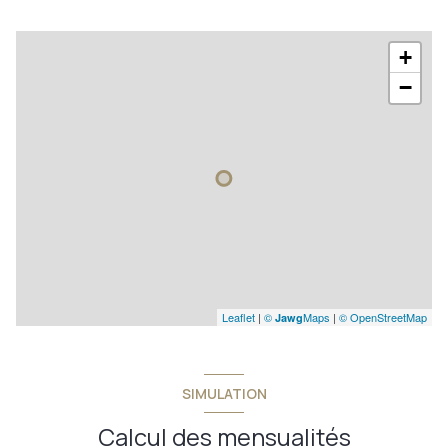
+
−
Leaflet
|
©
Maps
|
© OpenStreetMap
Jawg
SIMULATION
Calcul des mensualités