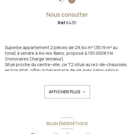
Nous consulter
Réf
6435
Superbe appartement 2 pièces de 29,64 m² (35,19 m² au
total) à vendre à Aix-les-Bains, proposé à 130 000€ FAI
(Honoraires Charge Vendeur).
Situé proche du centre-ville, ce T2 situé au rez-de-chaussée,
+1
en bon état, offre un bel espace de vie avec salon-séjour
ouvert sur cuisine équipée et fenêtres double vitrage neuves.
L'appartement dispose d'une grande chambre accompagnée
d'une salle d'eau et WC séparés.
AFFICHER PLUS
Excellent investissement locatif avec rentabilité prouvée
(location AirBnB), idéal pour investisseurs ou résidence
secondaire dans la ville thermale d'Aix-les-Bains.
Bien fonctionnel, lumineux et prêt à générer des revenus
immédiats.
Contactez-moi pour visiter ce T2 aux multiples atouts !
BILAN ÉNERGÉTIQUE
Annonce proposée par un agent commercial