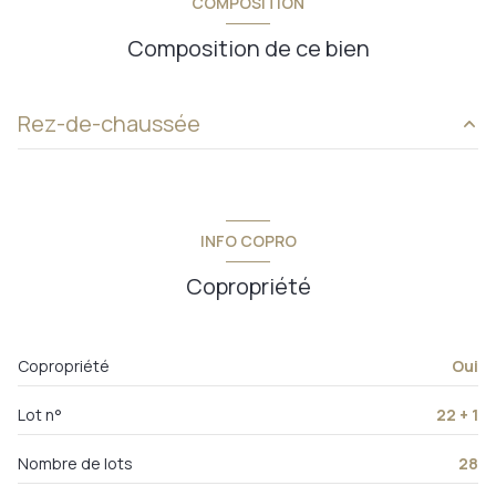
COMPOSITION
Composition de ce bien
Rez-de-chaussée
salon/sejour
m²
chambre
m²
INFO COPRO
salle d'eau
m²
Copropriété
Copropriété
Oui
Lot n°
22 + 1
Nombre de lots
28