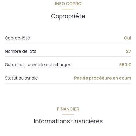
INFO COPRO
w.c.
1 m²
interphone
Copropriété
salle d'eau
4,50 m²
dégagement
1,50 m²
Copropriété
Oui
balcon
1,50 m²
Nombre de lots
27
Quote part annuelle des charges
560 €
Statut du syndic
Pas de procédure en cours
FINANCIER
Informations financières