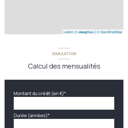
Leaflet
|
©
Maps
|
© OpenStreetMap
Jawg
SIMULATION
Calcul des mensualités
Montant du crédit (en €)*
Durée (années)*