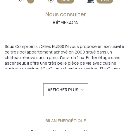
Nous consulter
Réf
VIR-2345
Sous Compromis : Gilles BUISSON vous propose en exclusivité
ce très bel appartement achevé en 2009 situé dans un
château rénové sur un parc d'environ 1 ha. En 1er étage sans
ascenseur, il offre une très belle pièce de vie avec cuisine
équipée d'environ 42 m2, une chambre d'environ 13 m2, une
salle d'eau et un wc séparé. L'ensemble est dans un état
irréprochable. très gros atout : son jardin de 300 m2 en
jouissance privative, équipée d'une pergolas posé sur une
AFFICHER PLUS
dalle. Il possède en outre un petit balcon, un garage fermé et
deux place de parking en jouissance privative. Double vitrage,
chauffage électrique par convecteurs, excellent état général.
Faibles charges de copropriétés, environnement calme dans
un cadre bucolique. Offrez-vous la vie de château pour un prix
tout à fait raisonnable !!! Belley et Yenne à 5 minutes,
BILAN ÉNERGÉTIQUE
Chambéry et Aix-les-Bains à 30 mn, Lyon, Grenoble, Genève et
Annecy à 1 heure.