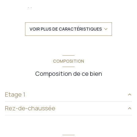
1 salle(s) d'eau
construit en 2009
VOIR PLUS DE CARACTÉRISTIQUES
TRAD_DETAIL_INFOS_GLOBAL_DEFAULT_CUISINE_FORMAT
Chauffage individuel : autre (electrique)
COMPOSITION
2 parking(s)
Composition de ce bien
exposition Sud
Etage 1
1er étage
Rez-de-chaussée
pièce de vie
42 m²
2 étage(s)
chambre
13 m²
garage
17 m²
entrée
5 m²
balcon
terrain
300 m²