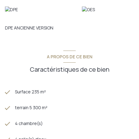
Annonce proposée par un agent commercial
Les informations sur les risques auxquels ce bien est exposé
sont disponibles sur le site
Géorisques
DPE ANCIENNE VERSION
A PROPOS DE CE BIEN
Caractéristiques de ce bien
Surface 235 m²
terrain 5 300 m²
4 chambre(s)