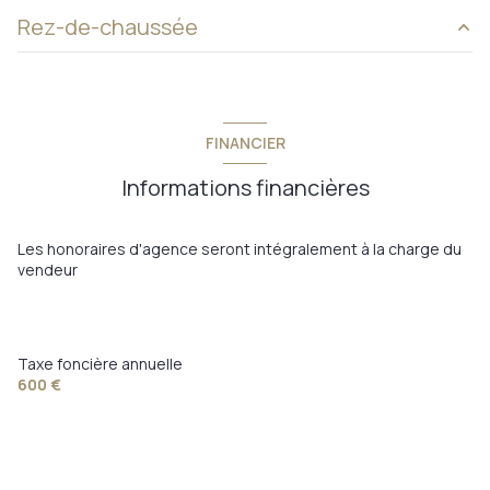
Rez-de-chaussée
entrée
6 m²
pièce de vie
75 m²
FINANCIER
suite parentale
23,50 m²
Informations financières
buanderie
11,50 m²
w.c.
2 m²
Les honoraires d'agence seront intégralement à la charge du
vendeur
pièce de vie
48 m²
suite parentale
22 m²
suite parentale
28 m²
Taxe foncière annuelle
600 €
suite parentale
17 m²
w.c.
2 m²