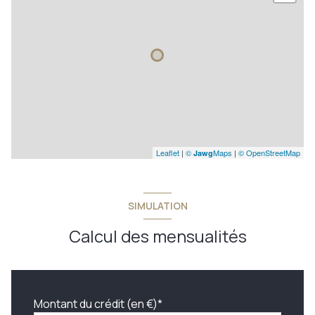
Leaflet
|
©
Maps
|
© OpenStreetMap
Jawg
SIMULATION
Calcul des mensualités
Montant du crédit (en €)*