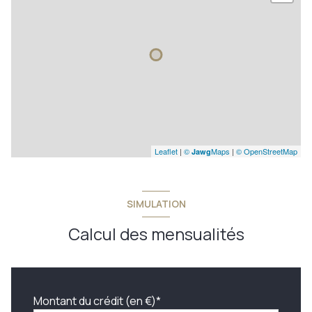
Leaflet
|
©
Maps
|
© OpenStreetMap
Jawg
SIMULATION
Calcul des mensualités
Montant du crédit (en €)*