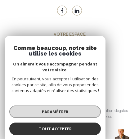
VOTRE ESPACE
Espace propriétaire
Comme beaucoup, notre site
utilise les cookies
On aimerait vous accompagner pendant
SE CONNECTER
votre visite.
En poursuivant, vous acceptez l'utilisation des
cookies par ce site, afin de vous proposer des
contenus adaptés et réaliser des statistiques !
© 2026 | Tous droits réservés
Nos honoraires
Nos partenaires
Mentions légales
PARAMÉTRER
Admin
Politique RGPD
Cookies
TOUT ACCEPTER
Réalisé par :
BUISSON (EI)