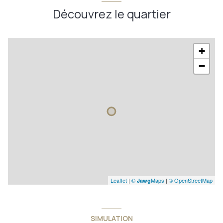
Découvrez le quartier
+
−
Leaflet
|
©
Maps
|
© OpenStreetMap
Jawg
SIMULATION