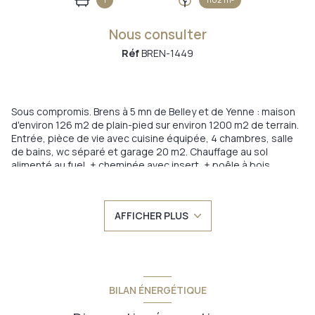
Nous consulter
Réf
BREN-1449
Sous compromis. Brens à 5 mn de Belley et de Yenne : maison
d'environ 126 m2 de plain-pied sur environ 1200 m2 de terrain.
Entrée, pièce de vie avec cuisine équipée, 4 chambres, salle
de bains, wc séparé et garage 20 m2. Chauffage au sol
alimenté au fuel, + cheminée avec insert, + poêle à bois.
Isolation par les murs et par le toit, double vitrage. Les
combles sont aménageables pour environ 40 m2
supplémentaires. Tout à l'égout, vmc. Le crépi extérieur est à
AFFICHER PLUS
faire, l'ensemble demandera un rafraîchissement (peinture,
tapisserie, salle de bains). Située dans un petit lotissement à 1
mn de Virignin, 5 minutes de Belley et Yenne, 30 mn de
Chambéry et Aix-les-Bains, 1 heure de Lyon, Grenoble et
Genève.
Annonce proposée par un agent commercial
BILAN ÉNERGÉTIQUE