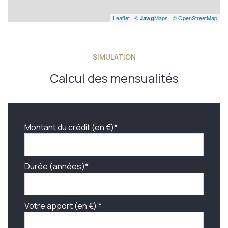
Leaflet
|
©
Maps
|
© OpenStreetMap
Jawg
SIMULATION
Calcul des mensualités
Montant du crédit (en €)*
Durée (années)*
Votre apport (en €) *