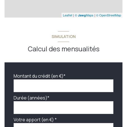
Leaflet
|
©
Maps
|
© OpenStreetMap
Jawg
SIMULATION
Calcul des mensualités
Montant du crédit (en €)*
Durée (années)*
Votre apport (en €) *