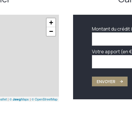
2,06 m²
+
Montant du crédit 
−
Votre apport (en €
ENVOYER
aflet
|
©
Maps
|
© OpenStreetMap
Jawg