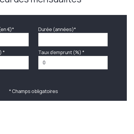
(en €)*
Durée (années)*
) *
Taux d'emprunt (%) *
* Champs obligatoires