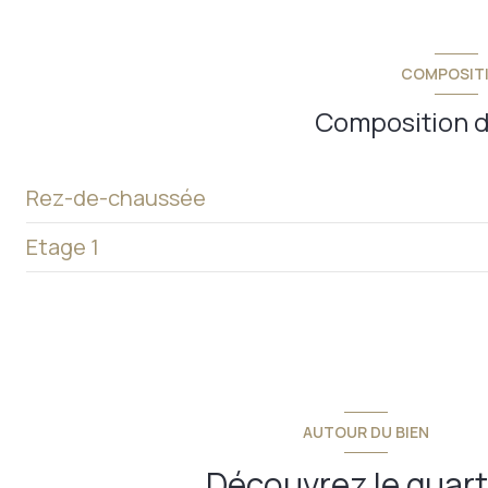
COMPOSIT
Composition d
Rez-de-chaussée
Etage 1
pièce à vivre
w.c.
chambre 1
chambre
chambre 2
salle d'eau
chambre 3
garage
AUTOUR DU BIEN
salle de bains
Découvrez le quart
w.c.