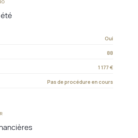
RO
visiophone
iété
Oui
88
1 177 €
Pas de procédure en cours
R
inancières