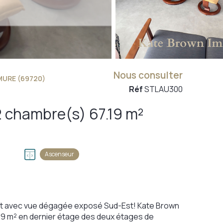
Nous consulter
MURE (69720)
Réf
STLAU300
Appartement 3 pièce(s) 2 chambre(s) 67.19 m²
Ascenseur
ment avec vue dégagée exposé Sud-Est! Kate Brown
19 m² en dernier étage des deux étages de