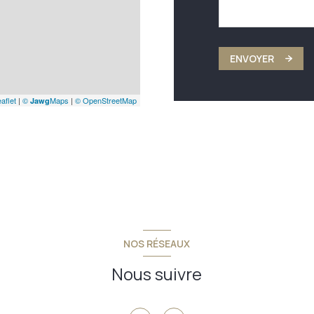
ENVOYER
aflet
|
©
Maps
|
© OpenStreetMap
Jawg
NOS RÉSEAUX
Nous suivre