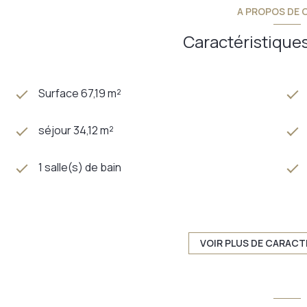
A PROPOS DE C
Les informations sur les risques auxquels ce bien est expo
Caractéristiques
Surface 67,19 m²
séjour 34,12 m²
1 salle(s) de bain
TRAD_DETAIL_INFOS_GLOBAL_DEFAULT_CUISINE
exposition EST-NORD
VOIR PLUS DE CARACT
2 étage(s)