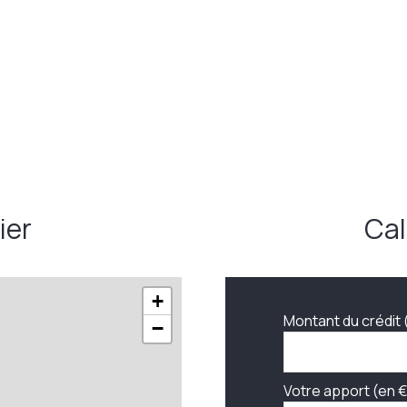
ier
Cal
+
Montant du crédit 
−
Votre apport (en €