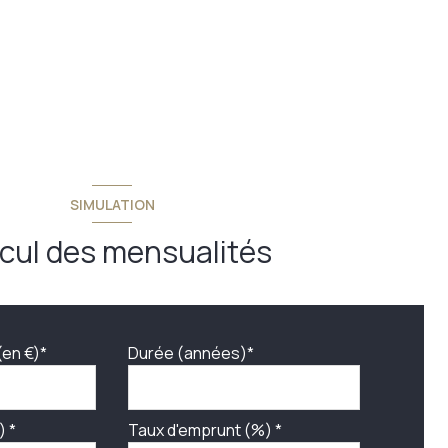
SIMULATION
cul des mensualités
(en €)*
Durée (années)*
) *
Taux d'emprunt (%) *