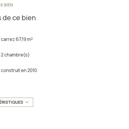
E BIEN
sé sont disponibles sur le site
Géorisques
 de ce bien
carrez 67,19 m²
2 chambre(s)
construit en 2010
_FORMATED_AMENAGEE_EQUIPEE
Chauffage individuel : autre (climatisation)
2ème étage
ÉRISTIQUES
ascenseur