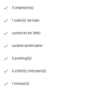
Très beau projet de rénovation !
Contactez moi au O6 32 90 30 94
3 chambre(s)
A très vite, Kate
Annonce proposée par un agent commercial
1 salle(s) de bain
construit en 1880
cuisine américaine
2 parking(s)
2 côté(s) mitoyen(s)
1 niveau(x)