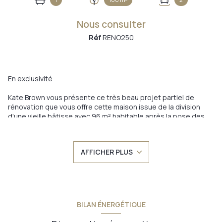
Nous consulter
Réf
RENO250
En exclusivité
Kate Brown vous présente ce très beau projet partiel de
rénovation que vous offre cette maison issue de la division
d'une vieille bâtisse avec 96 m² habitable après la pose des
cloisons et de jardin de 100 m² !
60 000 euro de travaux restants incluant la cuisine et la
AFFICHER PLUS
terrasse
Située face au Mur Médieval de Saint Laurent, l'emplacement
de cette maison est superbe car au calme et au centre-ville ! -
> impasse du vieux chateau
BILAN ÉNERGÉTIQUE
La maison profite d'une grande pièce de vie et de toilettes en
RDC