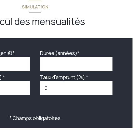
SIMULATION
cul des mensualités
(en €)*
Durée (années)*
) *
Taux d'emprunt (%) *
* Champs obligatoires