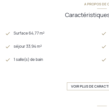
A PROPOS DE C
Caractéristiques
Surface 64,77 m²
séjour 33,94 m²
1 salle(s) de bain
TRAD_DETAIL_INFOS_GLOBAL_DEFAULT_CUISINE
exposition Sud-Est
VOIR PLUS DE CARACT
2ème étage