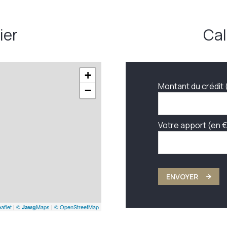
ier
Cal
+
Montant du crédit 
−
Votre apport (en €
ENVOYER
aflet
|
©
Maps
|
© OpenStreetMap
Jawg