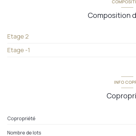
COMPOSIT
ascenseur
Composition d
balcon
Etage 2
Etage -1
salle de bains
toilettes
garage
dégagement
INFO COP
pièce de vie
Copropr
chambre 1
chambre 2
Copropriété
balcon
Nombre de lots