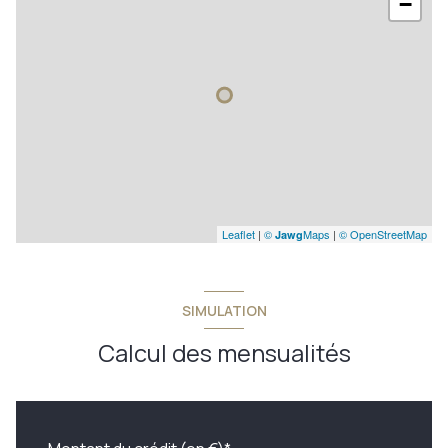
−
Leaflet
|
©
Maps
|
© OpenStreetMap
Jawg
SIMULATION
Calcul des mensualités