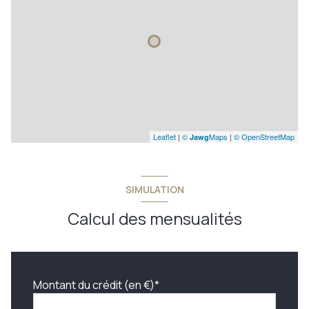
Leaflet
|
©
Maps
|
© OpenStreetMap
Jawg
SIMULATION
Calcul des mensualités
Montant du crédit (en €)*