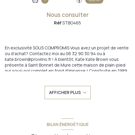
Nous consulter
Réf
STBO465
En exclusivité SOUS COMPROMIS Vous avez un projet de vente
ou d'achat? Contactez moi au 06 32 90 30 94 ou à
kate.brown@provimo.fr ! A bientôt, Kate Kate Brown vous
présente à Saint Bonnet de Mure cette maison de plain-pied
sur sous-sol complet en fond d'impasse ! Construite en 1989,
la maison de 81,50 m² sur sous-sol de 85 m² a été entièrement
rénovée avec encore du potentiel d'agrandissement en
créant un étage ! Toutes les infos sur la rénovation plus bas
AFFICHER PLUS
Vous avez un projet immobilier? Vous souhaitez visiter?
Appelez kate au 06 32 90 30 94 La belle pièce de vie de 42,50
m² est traversante Est-Ouest Spacieuse et élégante, elle est
centrée par son poêle à pellets et sa cuisine ouverte Ikéa
complètement équipée avec de nombreux rangements La
pièce de vie est également climatisée depuis mai 2021 Elle
BILAN ÉNERGÉTIQUE
s'ouvre pleinement sur la grande terrasse ensoleillée
récemment entièrement refaite Cocon au calme avec un bel