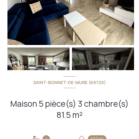
+13
SAINT-BONNET-DE-MURE (69720)
Maison 5 pièce(s) 3 chambre(s)
81.5 m²
1
500 m²