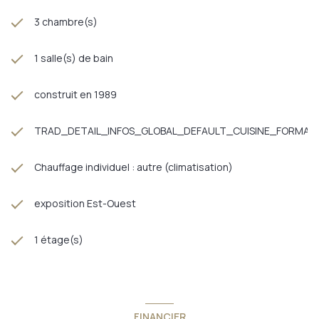
EDF : 1500 €/an Taxe foncière : 1 013 €/an La maison est
raccordée à la fibre Vous avez un projet immobilier? Vous
3 chambre(s)
souhaitez visiter? Appelez kate au 06 32 90 30 94
Annonce proposée par un agent commercial
1 salle(s) de bain
construit en 1989
TRAD_DETAIL_INFOS_GLOBAL_DEFAULT_CUISINE_FORMAT
Chauffage individuel : autre (climatisation)
exposition Est-Ouest
1 étage(s)
FINANCIER