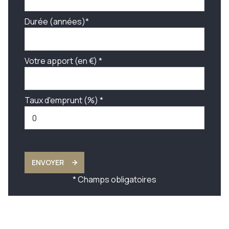
Durée (années)*
Votre apport (en €) *
Taux d'emprunt (%) *
ENVOYER
* Champs obligatoires