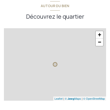
AUTOUR DU BIEN
visiophone
Découvrez le quartier
+
−
Leaflet
|
©
Maps
|
© OpenStreetMap
Jawg