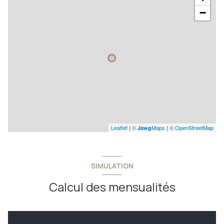
−
Leaflet
|
©
Maps
|
© OpenStreetMap
Jawg
SIMULATION
Calcul des mensualités