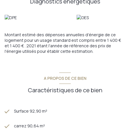
Diagnostics énergetiques
baignoire, la fenêtre et l'emplacement actuel de la machine à
laver Les toilettes de 1,19 m² sont séparés avec fenêtre A
savoir : DPE en E et B Facture électrique 1440,63 €/an
Chauffage radiateurs électrique avec coeur de fonte au RDC
de 2005 Chauffage radiateurs électriques 2012 à l'étage
Cheminée 9kw avec foyer fermée Richard le Droff de 2009
Montant estimé des dépenses annuelles d'énergie de ce
Chauffe-eau Atlantic 200 litres de 2010 Isolation des combles
logement pour un usage standard est compris entre 1 400 €
2019 en ouate de cellulose 32cm Fenêtres en bois double
et 1 400 € . 2021 étant l'année de référence des prix de
vitrage d'origine en bon état Volets bois battants rénovés en
l'énergie utilisés pour établir cette estimation.
2021 Garage isolé avec porte motorisée en 2007 Taxe
foncière : 868 € EDF : 1200 € et Bois : 2 stères Une belle
maison avec un beau potentiel ! Toutes les informations en
me contactant au 06 32 90 30 94 ! A très vite, Kate
Annonce proposée par un agent commercial
A PROPOS DE CE BIEN
Caractéristiques de ce bien
Surface 92,90 m²
carrez 90,64 m²