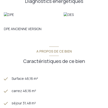
Diagnostics énergetiques
charges
A savoir : - Immeuble récent - 8 lots d'habitation - chauffage au
sol électrique et radiateur fluide caloporteur - chauffe-eau
électrique moins de 5ans - Double vitrage PVC - Volets
roulants électrique - climatisation autorisée
DPE ANCIENNE VERSION
- Lot 2 appartement : 68/1000ème des charges parties
communes + 78/1000ème du bâtiment A + 419/1000ème
charges spéciales lot1et2 + 43/1000ème charges spéciales
entrée A
A PROPOS DE CE BIEN
- Stationnement 1 + 14
- Taxe foncière : 410 euro environ
Caractéristiques de ce bien
Je suis à votre disposition pour échanger sur l'appartement au
O6 32 90 30 94
A très vite, Kate
Surface 46,16 m²
Annonce proposée par un agent commercial
Les informations sur les risques auxquels ce bien est exposé
carrez 46,16 m²
sont disponibles sur le site
Géorisques
séjour 31,48 m²