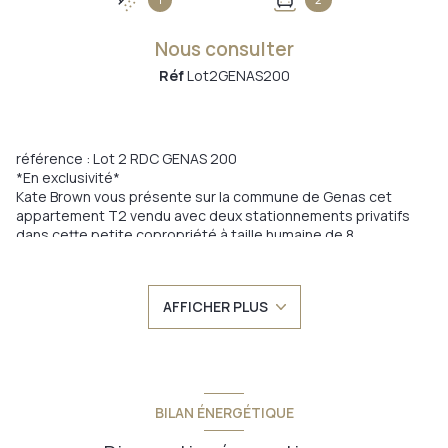
Nous consulter
Réf
Lot2GENAS200
référence : Lot 2 RDC GENAS 200
*En exclusivité*
Kate Brown vous présente sur la commune de Genas cet
appartement T2 vendu avec deux stationnements privatifs
dans cette petite copropriété à taille humaine de 8
habitations
Ce T2 est exposé Est et vous offre 46.16 m² avec une belle
AFFICHER PLUS
pièce de vie de 31.48 m² ouverte
La cuisine est toute équipée de son mobilier Ikéa
La chambre est exposée Est
La salle d'eau avec sa douche, vasque avec rangement et
fenêtre
Les deux places de stationnement sont la 1 et la 14
BILAN ÉNERGÉTIQUE
Taxe foncière : 410 euro environ
Revenu locatif envisageable : 700€/mois soit 8 400 €/an hors