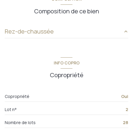
Composition de ce bien
Rez-de-chaussée
salle de bain
4.51 m²
chambre
10.01 m²
INFO COPRO
chambre
31.51 m²
Copropriété
Copropriété
Oui
Lot n°
2
Nombre de lots
28