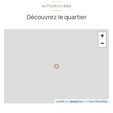
AUTOUR DU BIEN
2 niveau(x)
Découvrez le quartier
2 étage(s)
+
cave
−
Leaflet
|
©
Maps
|
© OpenStreetMap
Jawg