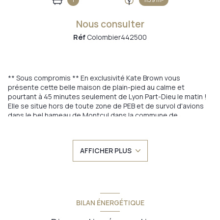
Nous consulter
Réf
Colombier442500
** Sous compromis ** En exclusivité Kate Brown vous
présente cette belle maison de plain-pied au calme et
pourtant à 45 minutes seulement de Lyon Part-Dieu le matin !
Elle se situe hors de toute zone de PEB et de survol d'avions
dans le bel hameau de Montcul dans la commune de
Colombier-Saugnieu La maison se situe à 200 mètres de
l'école Jules Ferry et du point de ramassage scolaire pour le
collège... Colombier-Saugnieu est une ville riche
AFFICHER PLUS
d'associations et d'activités culturelles ->100 m² habitable sur
sous-sol complet de 100 m², le tout sur une parcelle de 1 139
m² Pas de véritable vis-à-vis sur ce beau terrain très calme et
une vue très dégagée ! Beaucoup de belles rénovations
énergétiques ont été réalisées - voir la liste ci-dessous - et la
revente de la production des panneaux solaires de 1800 €/an
BILAN ÉNERGÉTIQUE
en moyenne est un gros +! La maison de plain-pied est
agréable et lumineuse par son exposition traversante Est-