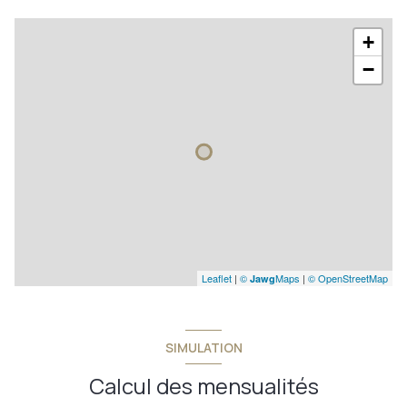
+
−
Leaflet
|
©
Maps
|
© OpenStreetMap
Jawg
SIMULATION
Calcul des mensualités