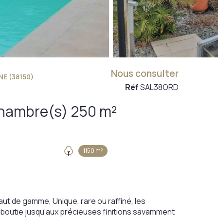
Nous consulter
E (38150)
Réf
SAL38ORD
Maison 9 pièce(s) 7 chambre(s) 250 m²
1150 m²
t de gamme, Unique, rare ou raffiné, les
aboutie jusqu'aux précieuses finitions savamment