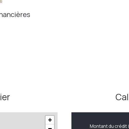
R
terrasse
inancières
ier
Cal
+
Montant du crédit 
−