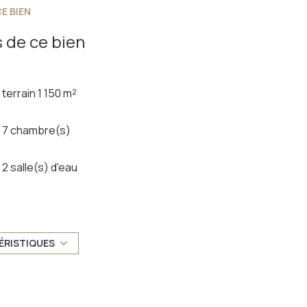
E BIEN
 de ce bien
terrain 1 150 m²
7 chambre(s)
2 salle(s) d'eau
TRAD_DETAIL_INFOS_GLOBAL_DEFAULT_CUISINE_FORMA
exposition Sud-Ouest
ÉRISTIQUES
1er étage