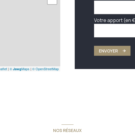
Votre apport (en €
ENVOYER
aflet
|
©
Maps
|
© OpenStreetMap
Jawg
NOS RÉSEAUX