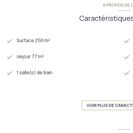
A PROPOS DE C
Caractéristiques
Surface 250 m²
séjour 77 m²
1 salle(s) de bain
construit en 2014
Chauffage individuel : autre (pompe à chaleur)
VOIR PLUS DE CARACT
2 niveau(x)