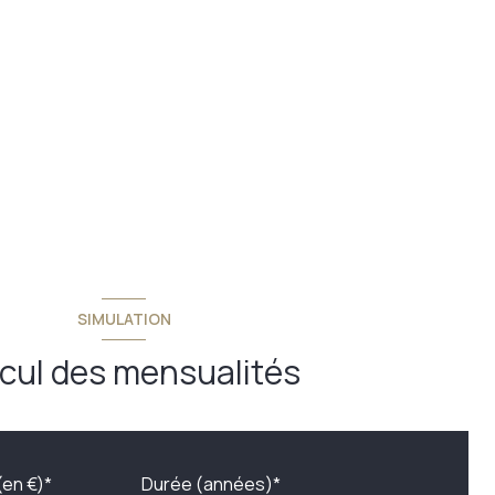
SIMULATION
cul des mensualités
(en €)*
Durée (années)*