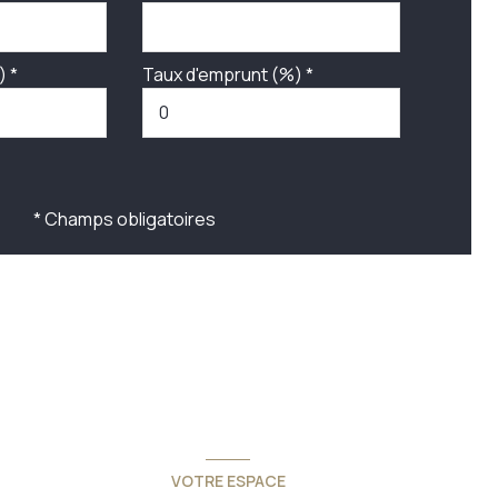
) *
Taux d'emprunt (%) *
* Champs obligatoires
VOTRE ESPACE