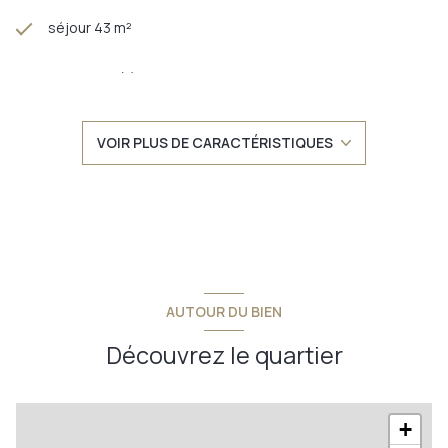
séjour 43 m²
3 chambre(s)
1 salle(s) de bain
VOIR PLUS DE CARACTÉRISTIQUES
1 salle(s) d'eau
construit en 2020
TRAD_DETAIL_INFOS_GLOBAL_DEFAULT_CUISINE_FORMAT
AUTOUR DU BIEN
Chauffage individuel : autre (electrique)
Découvrez le quartier
exposition Sud-Ouest
+
2 niveau(x)