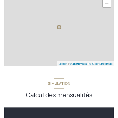
−
1er étage
1 étage(s)
terrasse
visiophone
Leaflet
|
©
Maps
|
© OpenStreetMap
Jawg
SIMULATION
Calcul des mensualités