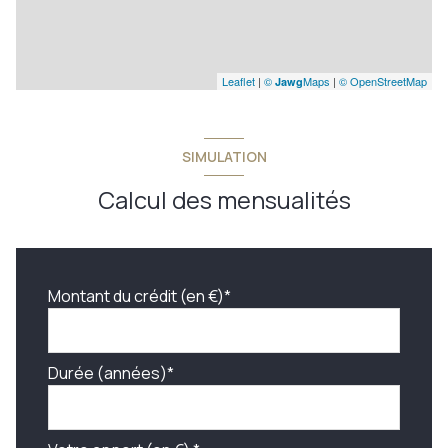
Leaflet
|
©
Maps
|
© OpenStreetMap
Jawg
SIMULATION
Calcul des mensualités
Montant du crédit (en €)*
Durée (années)*