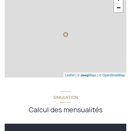
−
Leaflet
|
©
Maps
|
© OpenStreetMap
Jawg
SIMULATION
Calcul des mensualités