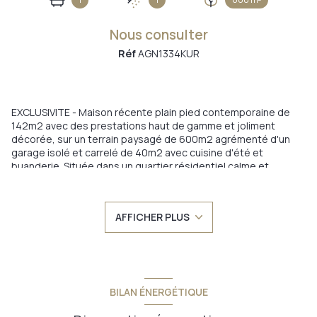
Nous consulter
Réf
AGN1334KUR
EXCLUSIVITE - Maison récente plain pied contemporaine de
142m2 avec des prestations haut de gamme et joliment
décorée, sur un terrain paysagé de 600m2 agrémenté d'un
garage isolé et carrelé de 40m2 avec cuisine d'été et
buanderie. Située dans un quartier résidentiel calme et
agréable à 20mn de Vienne, à 5 kms d'une gare, dans un village
prisé et avec toutes les commodités. Elle offre 3 grandes
chambres dont une suite parentale avec salle d'eau et
AFFICHER PLUS
dressing + un bureau de 11m2. Une pièce à vivre de 57m2 avec
cuisine américaine de marque Italienne haut de gamme avec
plan de travail en Granit du Zimbaboué entièrement équipée,
de grandes baies vitrées s'ouvrant sur une terrasse abritée.
Coup de coeur assurée.
Annonce proposée par un agent commercial
BILAN ÉNERGÉTIQUE