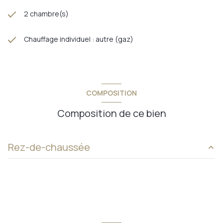
2 chambre(s)
Chauffage individuel : autre (gaz)
COMPOSITION
Composition de ce bien
Rez-de-chaussée
entrée
1,03 m²
salon
21,09 m²
cuisine
5,84 m²