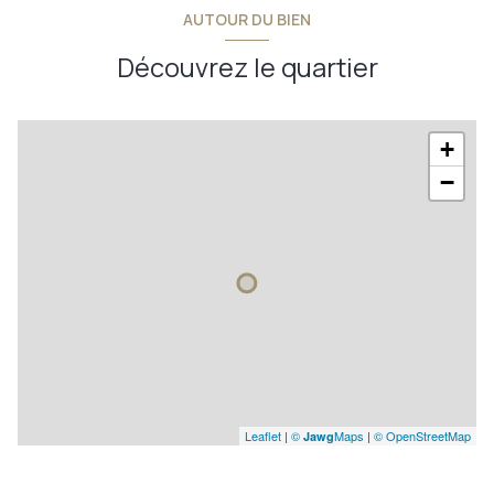
salle à manger
16,05 m²
AUTOUR DU BIEN
w.c.
1,56 m²
Découvrez le quartier
palier
1,17 m²
palier
2,39 m²
+
chambre 1
11,76 m²
−
chambre 2
11,51 m²
salle d'eau
3,10 m²
Leaflet
|
©
Maps
|
© OpenStreetMap
Jawg