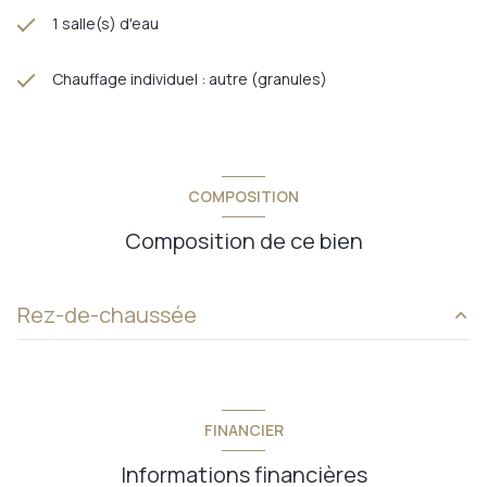
1 salle(s) d'eau
Chauffage individuel : autre (granules)
COMPOSITION
Composition de ce bien
Rez-de-chaussée
bureau
7,51 m²
salle d'eau
6,66 m²
FINANCIER
entrée
12,15 m²
Informations financières