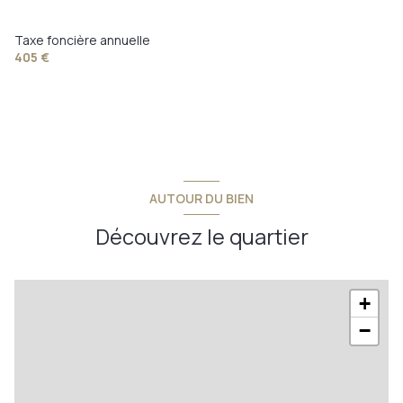
cuisine
10,02 m²
séjour
38,52 m²
Taxe foncière annuelle
405 €
chambre 1
27,62 m²
chambre 2
34,12 m²
chambre 3
14,68 m²
AUTOUR DU BIEN
Découvrez le quartier
+
−