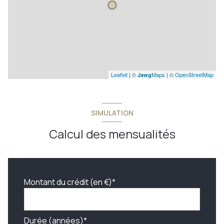
Leaflet
|
©
Maps
|
© OpenStreetMap
Jawg
SIMULATION
Calcul des mensualités
Montant du crédit (en €)*
Durée (années)*