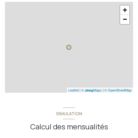
+
−
Leaflet
|
©
Maps
|
© OpenStreetMap
Jawg
SIMULATION
Calcul des mensualités