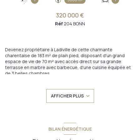
320 000 €
Réf
204 BONN
Devenez propriétaire à Ladiville de cette charmante
charentaise de 183 m² de plain pied, disposant d'un grand
espace de vie de 70 m² avec accès direct sur sa grande
terrasse en marbre avec barbecue, d'une cuisine équipée et
de 3 belles chambres.
A l'extérieur, vous profiterez, d'un joli parc arboré et
entièrement clôturé (grillage inox) de plus de 3 000 m², d'une
piscine (alimentée par un puits) et abritée par un dôme.
AFFICHER PLUS
Le bien vous fait profiter d'une grange de 90 m² pour abriter
vos voitures et/ou laisser libre cours à votre imagination pour
créer un atelier, un espace de travail...
Situation géographique : 14 min de Barbezieux, 20 min
d’Angoulême, 45 min de Bordeaux.
Idéale pour une famille grâce au bus scolaire à 2 pas de la
BILAN ÉNERGÉTIQUE
maison.
Beaucoup d'atouts pour cette maison en parfait état