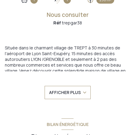
Nous consulter
Réf
trepgar38
Située dans le charmant village de TREPT à 30 minutes de
l'aéroport de Lyon Saint-Exupéry, 15 minutes des accès
autoroutiers LYON /GRENOBLE et seulement à 2 pas des
nombreux commerces et services que nous offre ce beau
village. Venez découvrir cette splendide maison de village en
pierres de 120 m2 habitable, magnifiquement rénovée avec
des matériaux de très belle qualité, réalisée par des
professionnels du bâtiment et garantie par une assurance
AFFICHER PLUS
dommage ouvrage. La maison possède également un garage
de 29 m2 entièrement isolé et aménagé, une terrasse et trois
places de stationnements. vous apprécierez lors de votre
visite, au rez-de-chaussée : une belle pièce de vie de 37 m2
équipée d'une cuisine neuve avec îlot central et un cabinet
toilette. AU premier étage, vous découvrirez une chambre
BILAN ÉNERGÉTIQUE
parental avec une salle de bain magnifique et un mur complet
aménagé en dressing, ainsi que deux autre sublimes