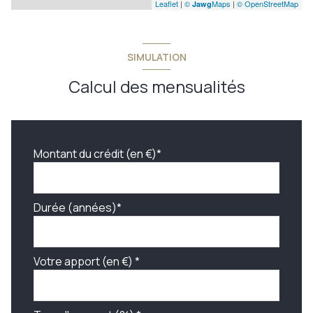
Leaflet
|
©
Maps
|
© OpenStreetMap
Jawg
SIMULATION
Calcul des mensualités
Montant du crédit (en €)*
Durée (années)*
Votre apport (en €) *