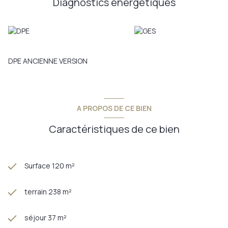
Diagnostics énergetiques
chambres de 13 et 18 m2, avec de beaux placards muraux
entièrement aménagés (haut de gamme) et une mezzanine
sur chaque chambres, une salle d'eau avec double vasque,
douche italienne et toilette viendra compléter l'ensemble .
Plus un minute à perdre, pour visité ce bien somptueux
philippe schneider immobilier Provimo au 06.23.01.26.33.
DPE ANCIENNE VERSION
Annonce proposée par un agent commercial
A PROPOS DE CE BIEN
Caractéristiques de ce bien
Surface 120 m²
terrain 238 m²
séjour 37 m²