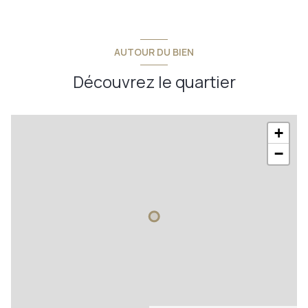
mezzanine
7 m²
palier
6,82 m²
2 étage(s)
garage
29,10 m²
chambre 2
12,28 m²
AUTOUR DU BIEN
vue village
salle d'eau
6,73 m²
Découvrez le quartier
chambre 3
18,43 m²
terrasse
+
−