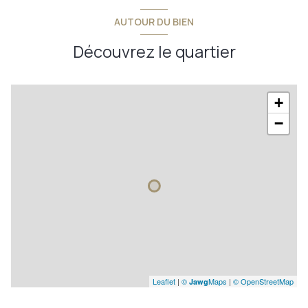
w.c.
1,62 m²
AUTOUR DU BIEN
salle de bains
3,36 m²
Découvrez le quartier
+
−
Leaflet
|
©
Maps
|
© OpenStreetMap
Jawg