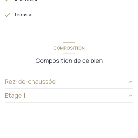
terrasse
COMPOSITION
Composition de ce bien
Rez-de-chaussée
Etage 1
séjour - salon - cuisine
41,51 m²
buanderie
4,74 m²
palier
3,07 m²
w.c.
1,01 m²
chambre 1
11,27 m²
chambre 3
11,15 m²
chambre 2
9,58 m²