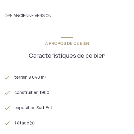
Annonce proposée par un agent commercial
Les informations sur les risques auxquels ce bien est exposé
DPE ANCIENNE VERSION
sont disponibles sur le site
Géorisques
A PROPOS DE CE BIEN
Caractéristiques de ce bien
terrain 9 040 m²
construit en 1900
exposition Sud-Est
1 étage(s)