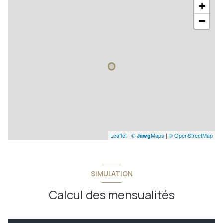
+
−
Leaflet
|
©
Maps
|
© OpenStreetMap
Jawg
SIMULATION
Calcul des mensualités