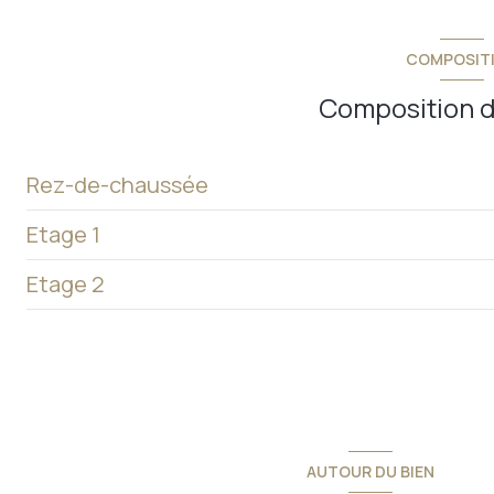
COMPOSIT
Composition d
Rez-de-chaussée
Etage 1
salon - cuisine
Etage 2
w.c.
chambre 1
w.c.
chambre 2
salle d'eau
dégagement
AUTOUR DU BIEN