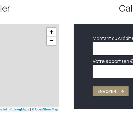
ier
Cal
+
Montant du crédit 
−
Votre apport (en €
ENVOYER
aflet
|
©
Maps
|
© OpenStreetMap
Jawg