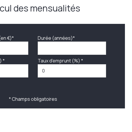
cul des mensualités
(en €)*
Durée (années)*
) *
Taux d'emprunt (%) *
* Champs obligatoires