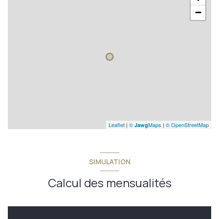
−
Leaflet
|
©
Maps
|
© OpenStreetMap
Jawg
SIMULATION
Calcul des mensualités