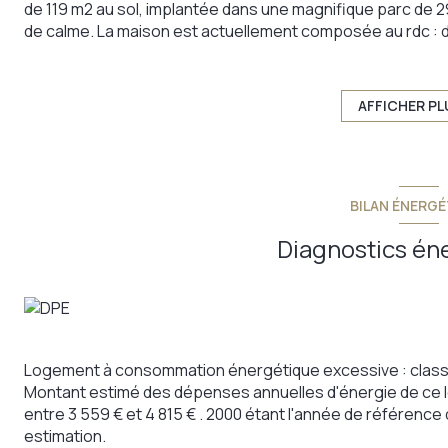
de 119 m2 au sol, implantée dans une magnifique parc de 
de calme. La maison est actuellement composée au rdc : d'
à manger de 18 m2 afin d'obtenir une pièce unique de plus d
buanderie de 8.50 m2, d'une salle d'eau et d'un toilette s
14.60 m2. Au deuxième étage : 2 chambres mansardées de 
AFFICHER PL
18.50 m2, une cave de 12 m2, une étable de 20 m2, une écuri
des granges et deux volumes de stockage au dessus des
rénovation. Cependant la toiture est en bon état apparen
résistants. Le bien est raccordé aux réseaux d'électricit
BILAN ÉNERGÉ
le système d'assainissement sera à refaire.
Annonce proposée par un agent commercial
Diagnostics én
Les informations sur les risques auxquels ce bien est expo
Logement à consommation énergétique excessive : clas
Montant estimé des dépenses annuelles d'énergie de ce 
entre 3 559 € et 4 815 € . 2000 étant l'année de référence d
estimation.