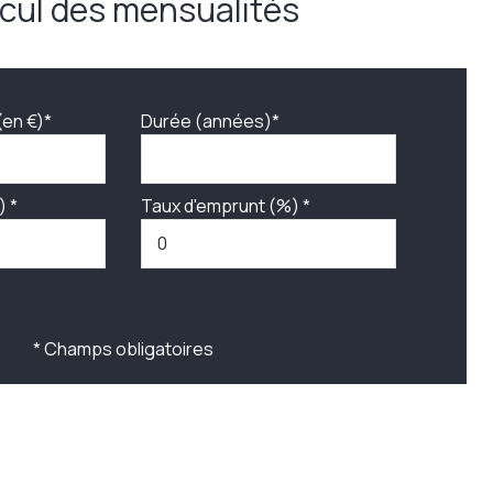
cul des mensualités
(en €)*
Durée (années)*
) *
Taux d'emprunt (%) *
* Champs obligatoires