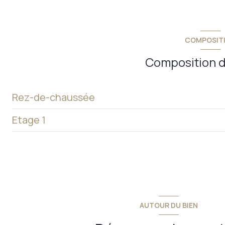
COMPOSIT
Composition d
Rez-de-chaussée
Etage 1
séjour
salon
grenier
cuisine
chambre 1
salle de bains
chambre 2
buanderie
AUTOUR DU BIEN
couloir
w.c.