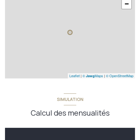
−
Leaflet
|
©
Maps
|
© OpenStreetMap
Jawg
SIMULATION
Calcul des mensualités