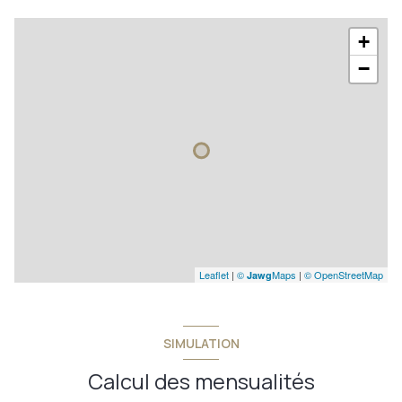
+
−
Leaflet
|
©
Maps
|
© OpenStreetMap
Jawg
SIMULATION
Calcul des mensualités