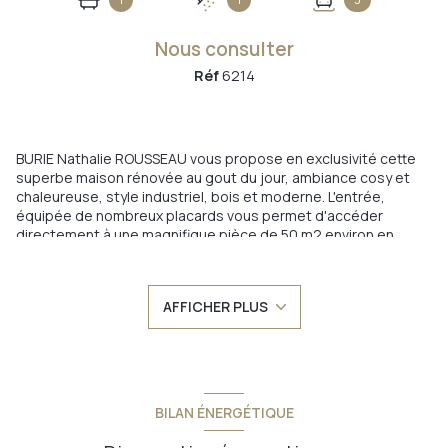
Nous consulter
Réf
6214
BURIE Nathalie ROUSSEAU vous propose en exclusivité cette
superbe maison rénovée au gout du jour, ambiance cosy et
chaleureuse, style industriel, bois et moderne. L'entrée,
équipée de nombreux placards vous permet d'accéder
directement à une magnifique pièce de 50 m2 environ en
partie ouverte sur le jardin . La cuisine séparée, équipée et
aménagée de 20 m2 environ dessert une salle à
manger/séjour/salon de 80 m2 avec cheminée , buanderie,
AFFICHER PLUS
toilettes. L'étage vous propose une magnifique suite
parentale avec salle de bains et dressing, 2 autres chambres,
toilettes et salle d'eau. Chaudière individuelle bois granulé de
2023 qui vous permet d'avoir un bon classement énergétique
,Double vitrage, COUP DE COEUR ASSURE
Annonce proposée par un agent commercial
BILAN ÉNERGÉTIQUE