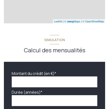
Leaflet
|
©
Maps
|
© OpenStreetMap
Jawg
SIMULATION
Calcul des mensualités
Montant du crédit (en €)*
Durée (années)*